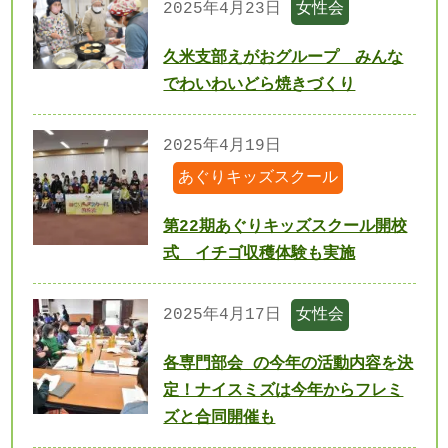
2025年4月23日
女性会
久米支部えがおグループ みんな
でわいわいどら焼きづくり
2025年4月19日
あぐりキッズスクール
第22期あぐりキッズスクール開校
式 イチゴ収穫体験も実施
2025年4月17日
女性会
各専門部会 の今年の活動内容を決
定！ナイスミズは今年からフレミ
ズと合同開催も