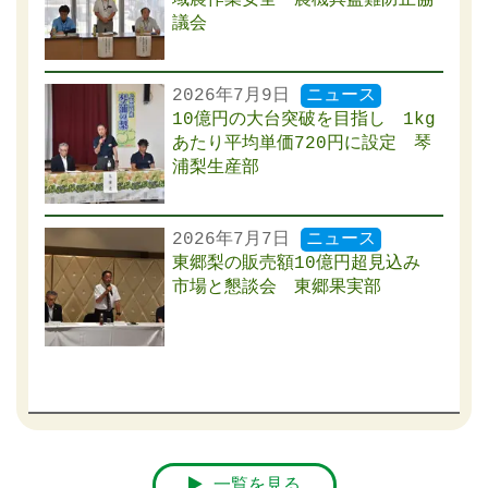
域農作業安全・農機具盗難防止協
議会
2026年7月9日
ニュース
10億円の大台突破を目指し 1kg
あたり平均単価720円に設定 琴
浦梨生産部
2026年7月7日
ニュース
東郷梨の販売額10億円超見込み
市場と懇談会 東郷果実部
一覧を見る