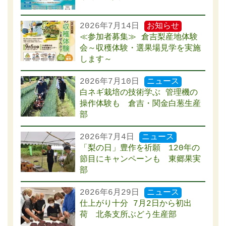
2026年7月14日
お知らせ
≪参加者募集≫ 倉吉梨産地体験
会～収穫体験・選果場見学を実施
します～
2026年7月10日
ニュース
白ネギ栽培の技術学ぶ 管理機の
操作体験も 倉吉・関金白葱生産
部
2026年7月4日
ニュース
「梨の日」豊作を祈願 120年の
節目にキャンペーンも 東郷果実
部
2026年6月29日
ニュース
仕上がり十分 7月2日から初出
荷 北条支所ぶどう生産部