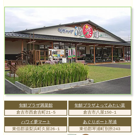
旬鮮プラザ満菜館
旬鮮プラザよってみたい菜
倉吉市西倉吉町21-5
倉吉市八屋150-1
ハワイ夢マート
あぐりポート琴浦
東伯郡湯梨浜町久留26-1
東伯郡琴浦町別所243