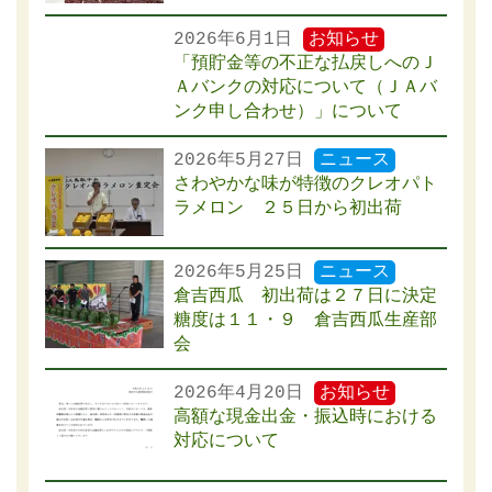
2026年6月1日
お知らせ
「預貯金等の不正な払戻しへのＪ
Ａバンクの対応について（ＪＡバ
ンク申し合わせ）」について
2026年5月27日
ニュース
さわやかな味が特徴のクレオパト
ラメロン ２５日から初出荷
2026年5月25日
ニュース
倉吉西瓜 初出荷は２７日に決定
糖度は１１・９ 倉吉西瓜生産部
会
2026年4月20日
お知らせ
高額な現金出金・振込時における
対応について