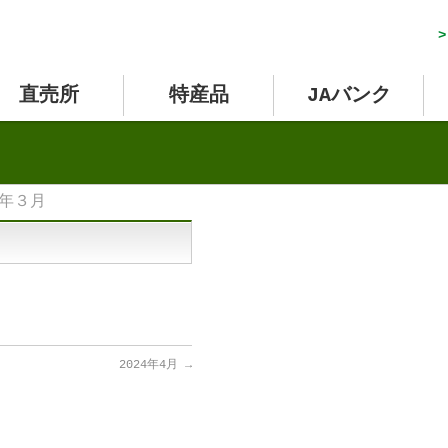
>
直売所
特産品
JAバンク
4年３月
2024年4月
→