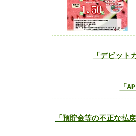
「デビット
「A
「預貯金等の不正な払