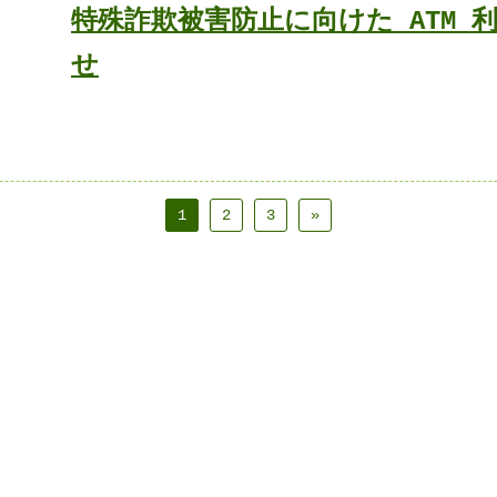
特殊詐欺被害防止に向けた ATM 
せ
1
2
3
»