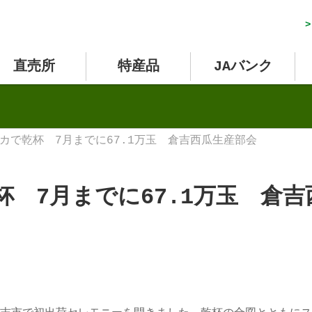
>
直売所
特産品
JAバンク
カで乾杯 7月までに67.1万玉 倉吉西瓜生産部会
杯 7月までに67.1万玉 倉