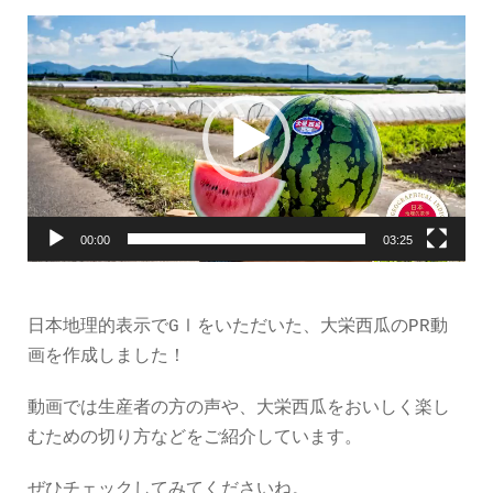
動
画
プ
レ
ー
ヤ
ー
00:00
03:25
日本地理的表示でGⅠをいただいた、大栄西瓜のPR動
画を作成しました！
動画では生産者の方の声や、大栄西瓜をおいしく楽し
むための切り方などをご紹介しています。
ぜひチェックしてみてくださいね。