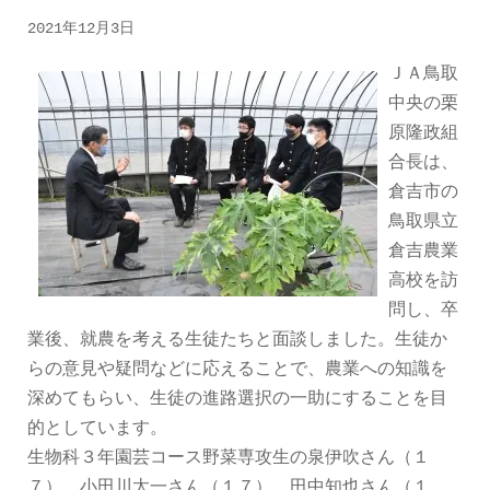
2021年12月3日
ＪＡ鳥取
中央の栗
原隆政組
合長は、
倉吉市の
鳥取県立
倉吉農業
高校を訪
問し、卒
業後、就農を考える生徒たちと面談しました。生徒か
らの意見や疑問などに応えることで、農業への知識を
深めてもらい、生徒の進路選択の一助にすることを目
的としています。
生物科３年園芸コース野菜専攻生の泉伊吹さん（１
７）、小田川太一さん（１７）、田中知也さん（１