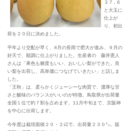
３７.６
と大玉に
仕上が
り、初出
荷を２０日に決めました。
平年より交配が早く、8月の長雨で肥大が進み、９月の
好天で、順調に仕上がりました。生産者の 藤井憲人
さんは「果色も糖度もいい、おいしい梨ができた。良
い梨を出荷し、高単価につなげていきたい」と話しま
した。
「王秋」は、柔らかくジューシーな肉質で、濃厚な甘
さと酸味のバランスがいいのが特徴。鳥取県が出荷量
全国１位で約７割を占めます。11月中旬まで、京阪神
を中心に出荷します。
今年度は栽培面積２０・２㌶で、出荷量２３０㌧、販