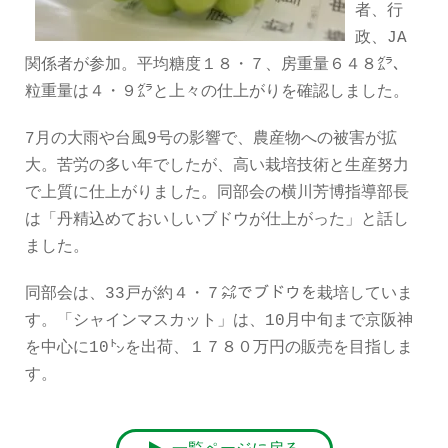
者、行
政、JA
関係者が参加。平均糖度１８・７、房重量６４８㌘、
粒重量は４・９㌘と上々の仕上がりを確認しました。
7月の大雨や台風9号の影響で、農産物への被害が拡
大。苦労の多い年でしたが、高い栽培技術と生産努力
で上質に仕上がりました。同部会の横川芳博指導部長
は「丹精込めておいしいブドウが仕上がった」と話し
ました。
同部会は、33戸が約４・７㌶でブドウを栽培していま
す。「シャインマスカット」は、10月中旬まで京阪神
を中心に10㌧を出荷、１７８０万円の販売を目指しま
す。