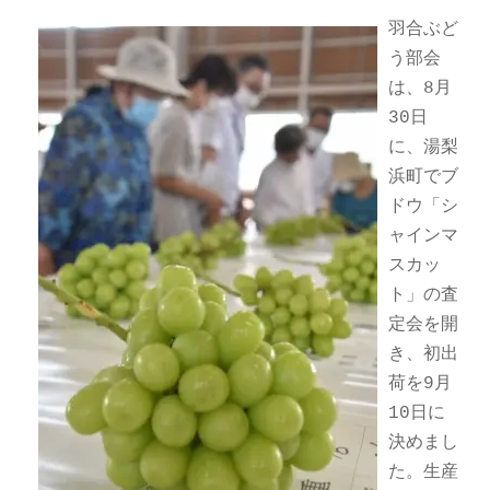
羽合ぶど
う部会
は、8月
30日
に、湯梨
浜町でブ
ドウ「シ
ャインマ
スカッ
ト」の査
定会を開
き、初出
荷を9月
10日に
決めまし
た。生産