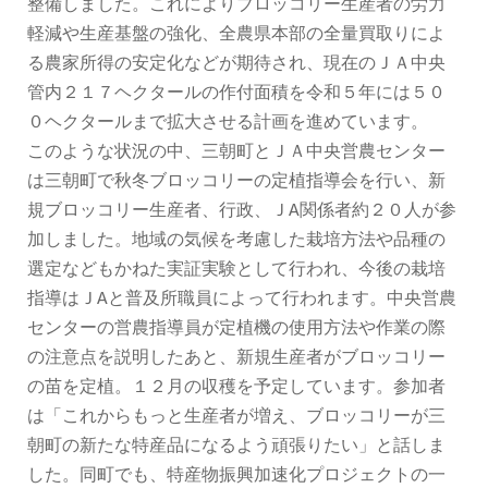
整備しました。これによりブロッコリー生産者の労力
軽減や生産基盤の強化、全農県本部の全量買取りによ
る農家所得の安定化などが期待され、現在のＪＡ中央
管内２１７ヘクタールの作付面積を令和５年には５０
０ヘクタールまで拡大させる計画を進めています。
このような状況の中、三朝町とＪＡ中央営農センター
は三朝町で秋冬ブロッコリーの定植指導会を行い、新
規ブロッコリー生産者、行政、ＪA関係者約２０人が参
加しました。地域の気候を考慮した栽培方法や品種の
選定などもかねた実証実験として行われ、今後の栽培
指導はＪAと普及所職員によって行われます。中央営農
センターの営農指導員が定植機の使用方法や作業の際
の注意点を説明したあと、新規生産者がブロッコリー
の苗を定植。１２月の収穫を予定しています。参加者
は「これからもっと生産者が増え、ブロッコリーが三
朝町の新たな特産品になるよう頑張りたい」と話しま
した。同町でも、特産物振興加速化プロジェクトの一