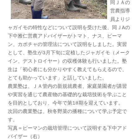
同ＪＡの
営農指導
員よりジ
ャガイモの特性などについて説明を受けた後、同ＪAの
下中雅仁営農アドバイザーがトマト、ナス、ピーマ
ン、カボチャの管理法について説明をしました。実習
として、塾生が3月下旬に定植したジャガイモ（メーク
イン、デストロイヤー）の収穫体験も行いました。塾
生は「初心者にも分かりやすく教えてもらえるので、
とても助かっています」と話していました。
農業塾は、ＪＡ管内の新規就農者、家庭菜園者が講習
や実習を通じて農産物の基礎的な栽培技術を学ぶこと
を目的としており、今年で第18期を迎えています。
次回の農業塾は、秋冬野菜の播種について学ぶ予定で
す。
写真＝ピーマンの栽培管理について説明する下中アド
バイザー（右）