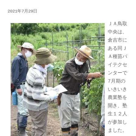
2021年7月29日
ＪＡ鳥取
中央は、
倉吉市に
ある同Ｊ
Ａ種苗バ
イテクセ
ンターで
7月期の
いきいき
農業塾を
開き、塾
生１２人
が参加し
ました。