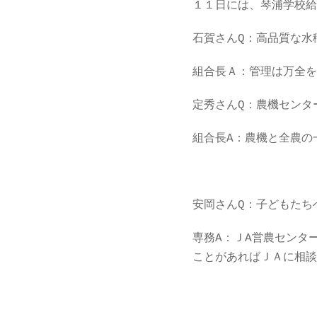
１１日には、琴浦学校給
石賀さんQ：高品質な水
組合長Ａ：管理は万全を
定秀さんQ：農機センタ
組合長A：農機と全農の
安岡さんQ：子どもたち
専務A：ＪA営農センタ
ことがあればＪＡに相談