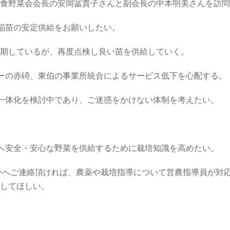
食野菜会会長の安岡冨貴子さんと副会長の中本明美さんを訪問
稲苗の安定供給をお願いしたい。
期しているが、再度点検し良い苗を供給していく。
ーの赤碕、東伯の事業所統合によるサービス低下を心配する。
一体化を検討中であり、ご迷惑をかけない体制を考えたい。
へ安全・安心な野菜を供給するために栽培知識を高めたい。
ーへご連絡頂ければ、農薬や栽培指導について営農指導員が対
してほしい。