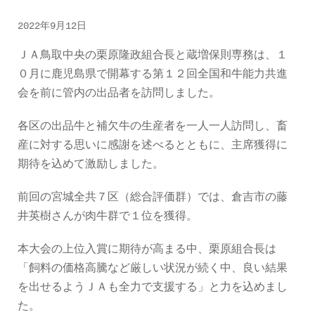
2022年9月12日
ＪＡ鳥取中央の栗原隆政組合長と蔵増保則専務は、１
０月に鹿児島県で開幕する第１２回全国和牛能力共進
会を前に管内の出品者を訪問しました。
各区の出品牛と補欠牛の生産者を一人一人訪問し、畜
産に対する思いに感謝を述べるとともに、主席獲得に
期待を込めて激励しました。
前回の宮城全共７区（総合評価群）では、倉吉市の藤
井英樹さんが肉牛群で１位を獲得。
本大会の上位入賞に期待が高まる中、栗原組合長は
「飼料の価格高騰など厳しい状況が続く中、良い結果
を出せるようＪＡも全力で支援する」と力を込めまし
た。