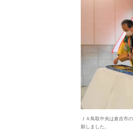
ＪＡ鳥取中央は倉吉市の
願しました。