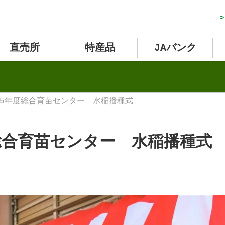
>
直売所
特産品
JAバンク
5年度総合育苗センター 水稲播種式
総合育苗センター 水稲播種式