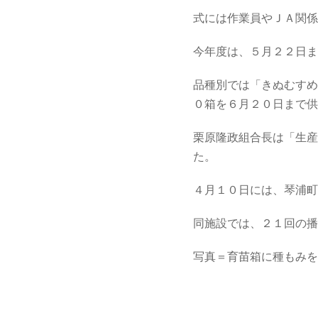
式には作業員やＪＡ関係
今年度は、５月２２日ま
品種別では「きぬむすめ
０箱を６月２０日まで供
栗原隆政組合長は「生産
た。
４月１０日には、琴浦町
同施設では、２１回の播
写真＝育苗箱に種もみを