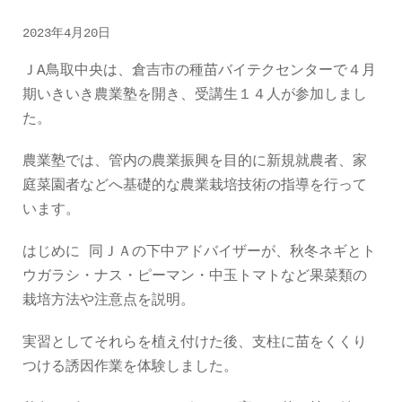
2023年4月20日
ＪA鳥取中央は、倉吉市の種苗バイテクセンターで４月
期いきいき農業塾を開き、受講生１４人が参加しまし
た。
農業塾では、管内の農業振興を目的に新規就農者、家
庭菜園者などへ基礎的な農業栽培技術の指導を行って
います。
はじめに 同ＪＡの下中アドバイザーが、秋冬ネギとト
ウガラシ・ナス・ピーマン・中玉トマトなど果菜類の
栽培方法や注意点を説明。
実習としてそれらを植え付けた後、支柱に苗をくくり
つける誘因作業を体験しました。