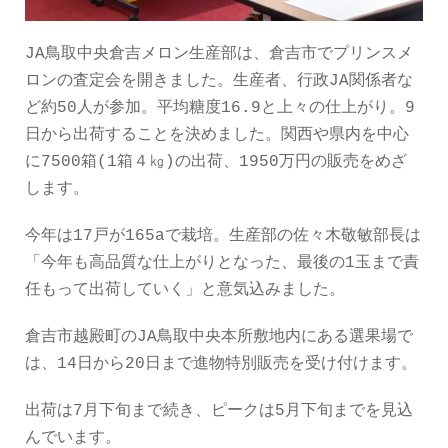
JA鳥取中央倉吉メロン生産部は、倉吉市でプリンスメ
ロンの査定会を開きました。生産者、行政JA関係者な
ど約50人が参加。平均糖度16.9と上々の仕上がり。9
日から出荷することを決めました。関西や県内を中心
に7500箱(1箱４㎏)の出荷、1950万円の販売をめざ
します。
今年は17戸が165aで栽培。生産部の佐々木敬敏部長は
「今年も高品質な仕上がりとなった、最後の1玉まで責
任もって出荷していく」と意気込みました。
倉吉市越殿町のJA鳥取中央本所敷地内にある選果場で
は、14日から20日まで進物特別販売を受け付けます。
出荷は7月下旬まで続き、ピークは5月下旬までを見込
んでいます。