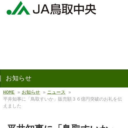
お知らせ
HOME
»
お知らせ
»
ニュース
»
平井知事に「鳥取すいか」販売額３６億円突破のお礼を伝
えました