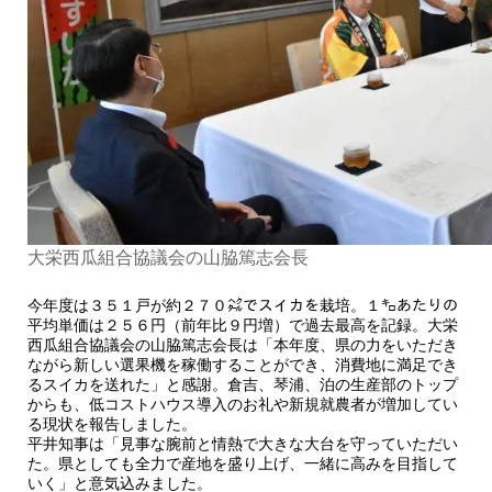
大栄西瓜組合協議会の山脇篤志会長
今年度は３５１戸が約２７０㌶でスイカを栽培。１㌔あたりの
平均単価は２５６円（前年比９円増）で過去最高を記録。大栄
西瓜組合協議会の山脇篤志会長は「本年度、県の力をいただき
ながら新しい選果機を稼働することができ、消費地に満足でき
るスイカを送れた」と感謝。倉吉、琴浦、泊の生産部のトップ
からも、低コストハウス導入のお礼や新規就農者が増加してい
る現状を報告しました。
平井知事は「見事な腕前と情熱で大きな大台を守っていただい
た。県としても全力で産地を盛り上げ、一緒に高みを目指して
いく」と意気込みました。