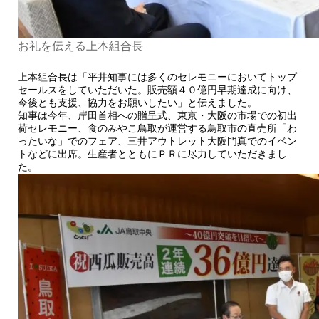
お礼を伝える上本組合長
上本組合長は「平井知事には多くのセレモニーにおいてトップ
セールスをしていただいた。販売額４０億円早期達成に向け、
今後とも支援、協力をお願いしたい」と伝えました。
知事は今年、岸田首相への贈呈式、東京・大阪の市場での初出
荷セレモニー、食のみやこ鳥取が運営する鳥取市の直売所「わ
ったいな」でのフェア、三井アウトレット大阪門真でのイベン
トなどに出席。生産者とともにＰＲに尽力していただきまし
た。