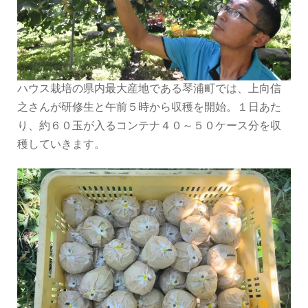
ハウス栽培の県内最大産地である琴浦町では、上向信
之さんが研修生と午前５時から収穫を開始。１日あた
り、約６０玉が入るコンテナ４０～５０ケース分を収
穫していきます。