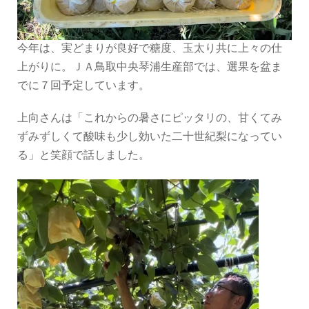
今年は、実どまりが良好で糖度、玉太り共に上々の仕
上がりに。ＪＡ鳥取中央琴浦生産部では、選果を盆ま
でに７回予定しています。
上向さんは「これからの暑さにピッタリの、甘くてみ
ずみずしくて酸味も少し効いた二十世紀梨になってい
る」と笑顔で話しました。