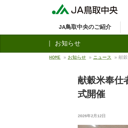
JA鳥取中央のご紹介
お知らせ
HOME
»
お知らせ
»
ニュース
»
献穀
献穀米奉仕
式開催
2026年2月12日