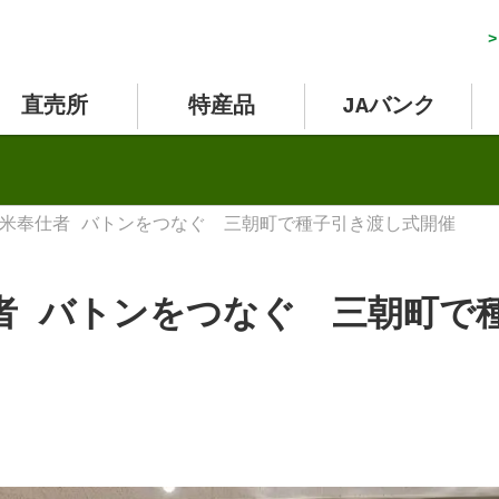
>
直売所
特産品
JAバンク
米奉仕者 バトンをつなぐ 三朝町で種子引き渡し式開催
者 バトンをつなぐ 三朝町で