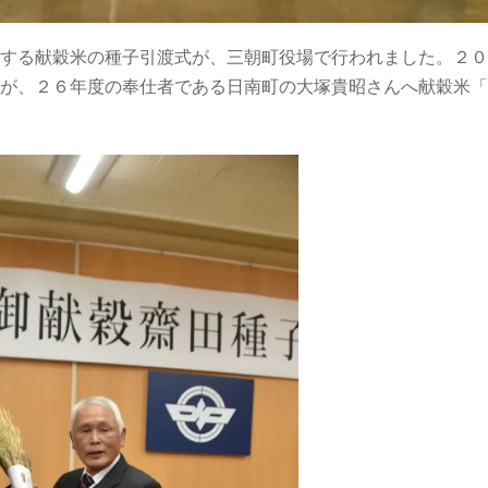
する献穀米の種子引渡式が、三朝町役場で行われました。２０
が、２６年度の奉仕者である日南町の大塚貴昭さんへ献穀米「