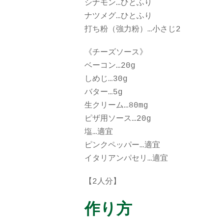
シナモン…ひとふり
ナツメグ…ひとふり
打ち粉（強力粉）…小さじ2
《チーズソース》
ベーコン…20g
しめじ…30g
バター…5g
生クリーム…80mg
ピザ用ソース…20g
塩…適宜
ピンクペッパー…適宜
イタリアンパセリ…適宜
【2人分】
作り方