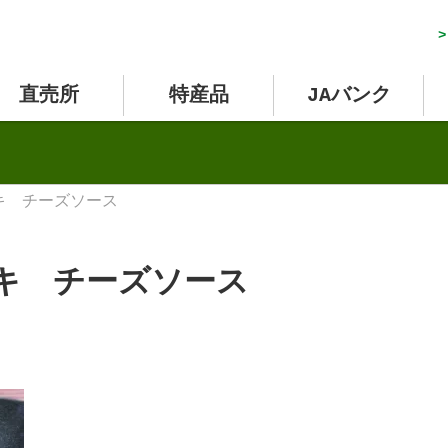
>
直売所
特産品
JAバンク
キ チーズソース
キ チーズソース