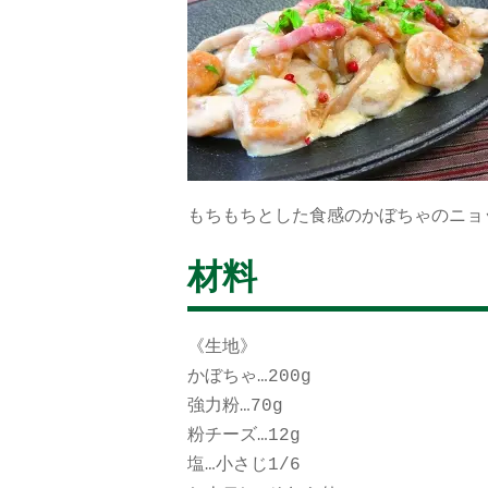
もちもちとした食感のかぼちゃのニョ
材料
《生地》
かぼちゃ…200g
強力粉…70g
粉チーズ…12g
塩…小さじ1/6