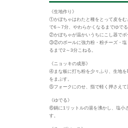
《生地作り》
①かぼちゃはわたと種をとって皮をむ
で6～7分、やわらかくなるまでゆで
②かぼちゃが温かいうちにこし器でボ
③②のボールに強力粉・粉チーズ・塩
るまで2～3分こねる。
《ニョッキの成形》
④まな板に打ち粉を少々ふり、生地を取
をまぶす。
⑤フォークにのせ、指で軽く押さえて
《ゆでる》
⑥鍋に1リットルの湯を沸かし、塩小
す。