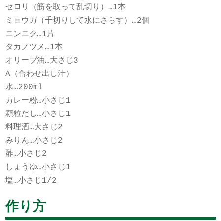
セロリ（筋を取って乱切り）…1本
ミョウガ（千切りして水にさらす）…2個
ニンニク…1片
タカノツメ…1本
オリーブ油…大さじ3
A（合わせ出し汁）
水…200ml
カレー粉…小さじ1
顆粒だし…小さじ1
料理酒…大さじ2
みりん…小さじ2
酢…小さじ2
しょうゆ…小さじ1
塩…小さじ1/2
作り方