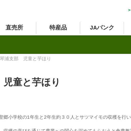
>
直売所
特産品
JAバンク
琴浦支部 児童と芋ほり
 児童と芋ほり
聖郷小学校の1年生と2年生約３０人とサツマイモの収穫を行