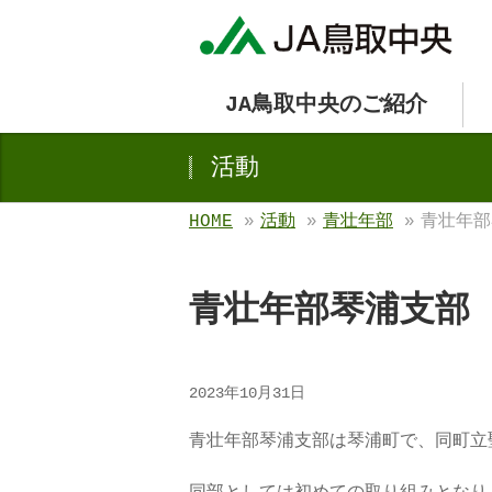
JA鳥取中央のご紹介
活動
HOME
»
活動
»
青壮年部
»
青壮年部
青壮年部琴浦支部
2023年10月31日
青壮年部琴浦支部は琴浦町で、同町立