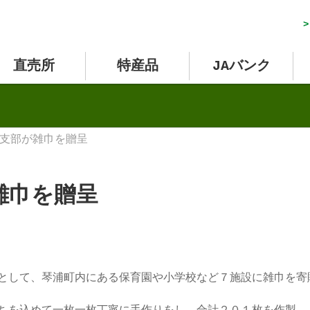
>
直売所
特産品
JAバンク
支部が雑巾を贈呈
雑巾を贈呈
として、琴浦町内にある保育園や小学校など７施設に雑巾を寄