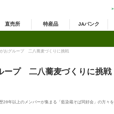
>
直売所
特産品
JAバンク
がおグループ 二八蕎麦づくりに挑戦
ループ 二八蕎麦づくりに挑戦
歴20年以上のメンバーが集まる「藍染蔵そば同好会」の方々