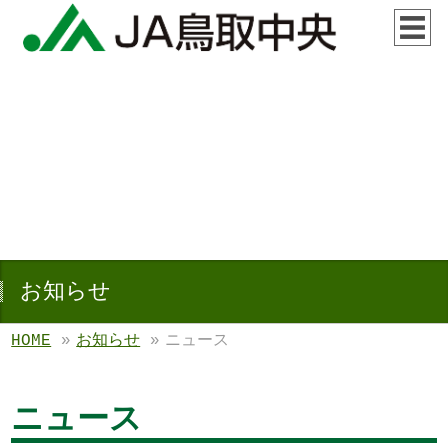
お知らせ
HOME
»
お知らせ
»
ニュース
ニュース